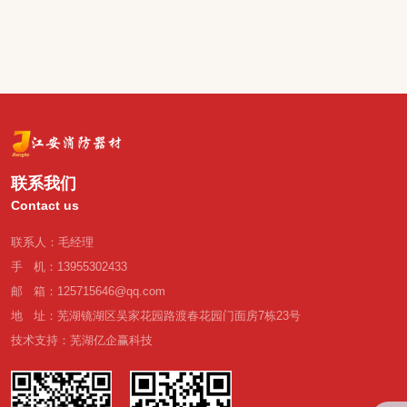
联系我们
Contact us
联系人：毛经理
手 机：13955302433
邮 箱：125715646@qq.com
地 址：芜湖镜湖区吴家花园路渡春花园门面房7栋23号
技术支持：芜湖亿企赢科技