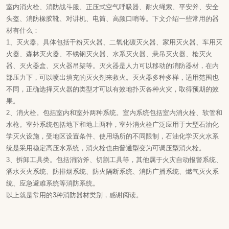
室内消火栓、消防战斗服、正压式空气呼吸器、耐火绳索、平安斧、安全
头盔、消防橡胶靴、对讲机、电筒、高频口哨等。下文介绍一些常用的器
材有什么：
1、灭火器。具体包括干粉灭火器、二氧化碳灭火器、家用灭火器、车用灭
火器、森林灭火器、不锈钢灭火器、水系灭火器、悬吊灭火器、枪灭火
器、灭火器盒、灭火器吊架等。灭火器是人力可以移动的消防器材，在内
部压力下，可以喷出填充的灭火剂来救火。灭火器多种多样，适用范围也
不同，正确选择灭火器的类型才可以有效地扑灭各种火灾，取得预期的效
果。
2、消火栓。包括室内和室外两种系统。室内系统包括室内消火栓、软管和
水枪。室外系统包括地下和地上两种，室外消火栓广泛应用于大型石油化
学灭火设施，受地区设置条件、使用场所的不同限制，石油化学灭火水系
统是采用稳定高压水系统，消火栓也由普通型变为可调压型消火栓。
3、拆卸工具类。包括消防斧、切割工具等，其他属于火灾自动报警系统、
洒水灭火系统、防排烟系统、防火隔断系统、消防广播系统、燃气灭火系
统、应急避难系统等消防系统。
以上就是常用的3种消防器材类别，感谢阅读。