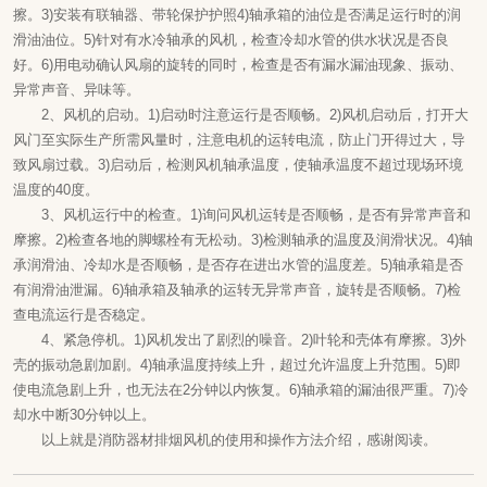
擦。3)安装有联轴器、带轮保护护照4)轴承箱的油位是否满足运行时的润
滑油油位。5)针对有水冷轴承的风机，检查冷却水管的供水状况是否良
好。6)用电动确认风扇的旋转的同时，检查是否有漏水漏油现象、振动、
异常声音、异味等。
2、风机的启动。1)启动时注意运行是否顺畅。2)风机启动后，打开大
风门至实际生产所需风量时，注意电机的运转电流，防止门开得过大，导
致风扇过载。3)启动后，检测风机轴承温度，使轴承温度不超过现场环境
温度的40度。
3、风机运行中的检查。1)询问风机运转是否顺畅，是否有异常声音和
摩擦。2)检查各地的脚螺栓有无松动。3)检测轴承的温度及润滑状况。4)轴
承润滑油、冷却水是否顺畅，是否存在进出水管的温度差。5)轴承箱是否
有润滑油泄漏。6)轴承箱及轴承的运转无异常声音，旋转是否顺畅。7)检
查电流运行是否稳定。
4、紧急停机。1)风机发出了剧烈的噪音。2)叶轮和壳体有摩擦。3)外
壳的振动急剧加剧。4)轴承温度持续上升，超过允许温度上升范围。5)即
使电流急剧上升，也无法在2分钟以内恢复。6)轴承箱的漏油很严重。7)冷
却水中断30分钟以上。
以上就是消防器材排烟风机的使用和操作方法介绍，感谢阅读。